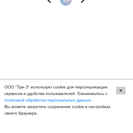
19
ООО "Три-З" использует cookie для персонализации
Контакты
✕
сервисов и удобства пользователей. Ознакомьтесь с
политикой обработки персональных данных
.
Краснодар, ул. Красных Партизан, 18
Вы можете запретить сохранение cookie в настройках
8 (800) 250-33-30
своего браузера.
Задать вопрос
Онлайн запись
hello@3z.ru
Контакты для СМИ