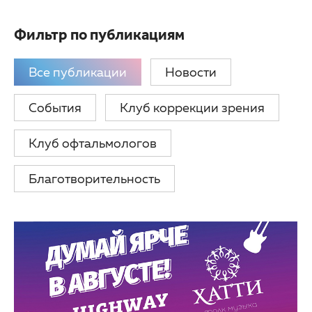
Партнерам
Другие заболевания глаз
Фильтр по публикациям
Закупки
Детская офтальмология
Все публикации
Новости
Клуб офтальмологов
Оптика
События
Клуб коррекции зрения
Клуб офтальмологов
Благотворительность