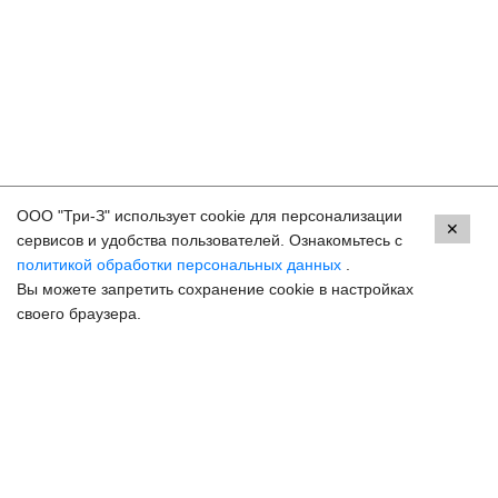
ООО "Три-З" использует cookie для персонализации
Контакты
✕
сервисов и удобства пользователей. Ознакомьтесь с
политикой обработки персональных данных
.
Краснодар, ул. Красных Партизан, 18
Вы можете запретить сохранение cookie в настройках
8 (800) 250-33-30
своего браузера.
Задать вопрос
Онлайн запись
hello@3z.ru
Контакты для СМИ
© 2003-2026 3Z Прогрессивная офтальмология