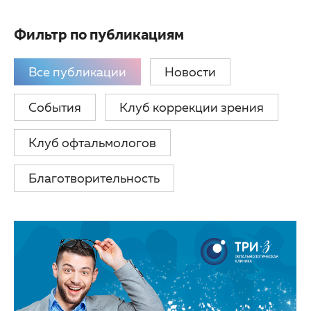
Партнерам
Другие заболевания глаз
Фильтр по публикациям
Закупки
Детская офтальмология
Все публикации
Новости
Клуб офтальмологов
Оптика
События
Клуб коррекции зрения
Клуб офтальмологов
Благотворительность