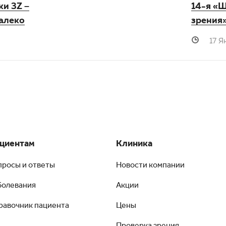
и 3Z –
14-я «
далеко
зрения
17 Я
циентам
Клиника
просы и ответы
Новости компании
болевания
Акции
равочник пациента
Цены