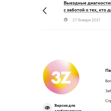
Выездные диагностик
с заботой о тех, кто 
27 Января 2017
Па
Во
За
Сп
Версия для