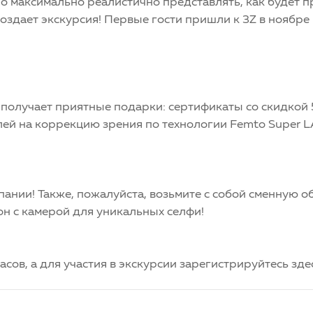
 максимально реалистично представлять, как будет п
создает экскурсия! Первые гости пришли к 3Z в ноябре
 получает приятные подарки: сертификаты со скидко
ей на коррекцию зрения по технологии Femto Super L
ании! Также, пожалуйста, возьмите с собой сменную об
он с камерой для уникальных селфи!
часов, а для участия в экскурсии зарегистрируйтесь зде