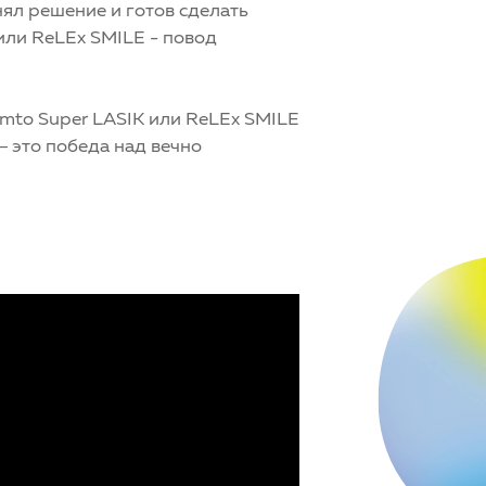
нял решение и готов сделать
или ReLEx SMILE - повод
mto Super LASIK или ReLEx SMILE
 это победа над вечно