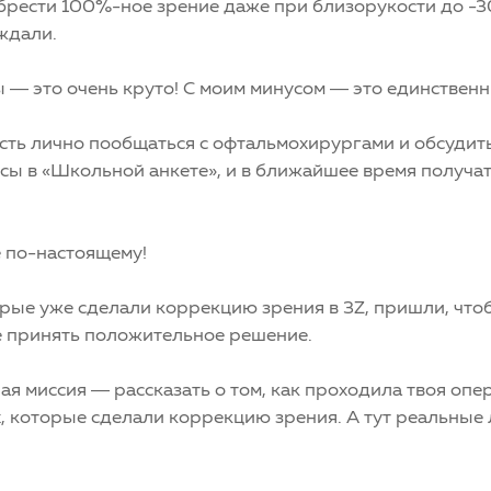
брести 100%-ное зрение даже при близорукости до -3
ждали.
— это очень круто! С моим минусом — это единственный
сть лично пообщаться с офтальмохирургами и обсудить 
осы в «Школьной анкете», и в ближайшее время получ
 по-настоящему!
рые уже сделали коррекцию зрения в 3Z, пришли, что
 принять положительное решение.
ая миссия — рассказать о том, как проходила твоя опер
х, которые сделали коррекцию зрения. А тут реальные