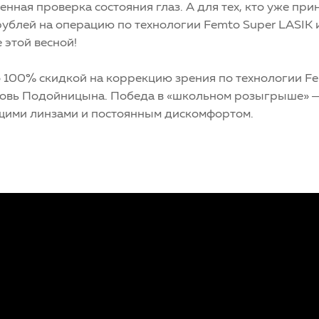
нная проверка состояния глаз. А для тех, кто уже при
ублей на операцию по технологии Femto Super LASIK 
 этой весной!
 100% скидкой на коррекцию зрения по технологии Fe
овь Подойницына. Победа в «школьном розыгрыше» —
щими линзами и постоянным дискомфортом.