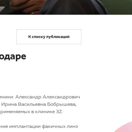
К списку публикаций
нодаре
иники: Александр Александрович
и Ирина Васильевна Бобрышева,
применяемых в клинике 3Z.
ение имплантации факичных линз