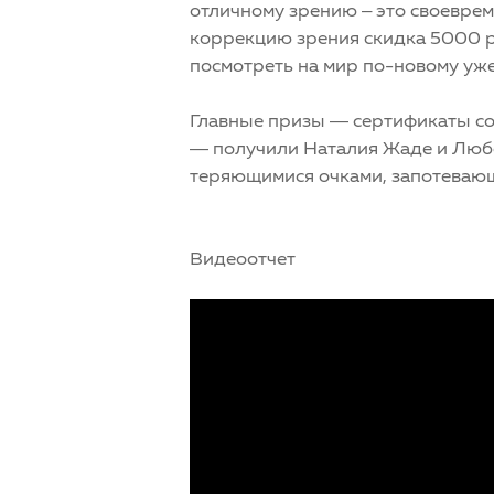
отличному зрению – это своевреме
коррекцию зрения скидка 5000 р
посмотреть на мир по-новому уже
Главные призы — сертификаты со
— получили Наталия Жаде и Люб
теряющимися очками, запотеваю
Видеоотчет