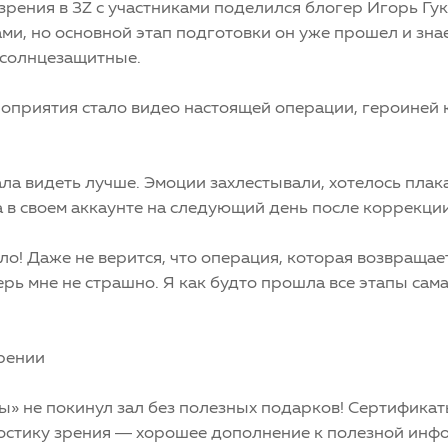
 зрения в 3Z с участниками поделился блогер Игорь Гу
и, но основной этап подготовки он уже прошел и знает
 солнцезащитные.
оприятия стало видео настоящей операции, героиней к
ла видеть лучше. Эмоции захлестывали, хотелось плака
 в своем аккаунте на следующий день после коррекции
о! Даже не верится, что операция, которая возвращает
рь мне не страшно. Я как будто прошла все этапы сама
зрении
» не покинул зал без полезных подарков! Сертификат
стику зрения — хорошее дополнение к полезной инфо