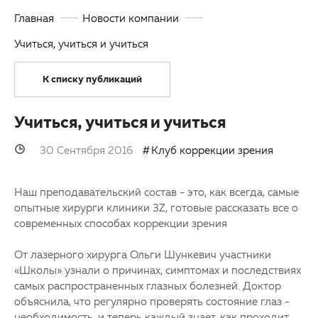
Главная
Новости компании
Партнерам
Другие заболевания глаз
Учиться, учиться и учиться
Закупки
Детская офтальмология
К списку публикаций
Клуб офтальмологов
Оптика
Учиться, учиться и учиться
30 Сентября 2016
Клуб коррекции зрения
Наш преподавательский состав - это, как всегда, самые
опытные хирурги клиники 3Z, готовые рассказать все о
современных способах коррекции зрения
От лазерного хирурга Ольги Шункевич участники
«Школы» узнали о причинах, симптомах и последствиях
самых распространенных глазных болезней. Доктор
объяснила, что регулярно проверять состояние глаз -
необходимость, и теперь каждый знает, как проходит