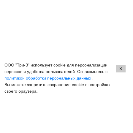
ООО "Три-З" использует cookie для персонализации
Контакты
✕
сервисов и удобства пользователей. Ознакомьтесь с
политикой обработки персональных данных
.
Краснодар, ул. Красных Партизан, 18
Вы можете запретить сохранение cookie в настройках
8 (800) 250-33-30
своего браузера.
Задать вопрос
Онлайн запись
hello@3z.ru
Контакты для СМИ