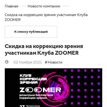
Главная
Новости компании
Партнерам
Другие заболевания глаз
Скидка на коррекцию зрения участникам Клуба
Закупки
Детская офтальмология
ZOOMER
Клуб офтальмологов
Оптика
К списку публикаций
Скидка на коррекцию зрения
участникам Клуба ZOOMER
02 Ноября 2021
Новости