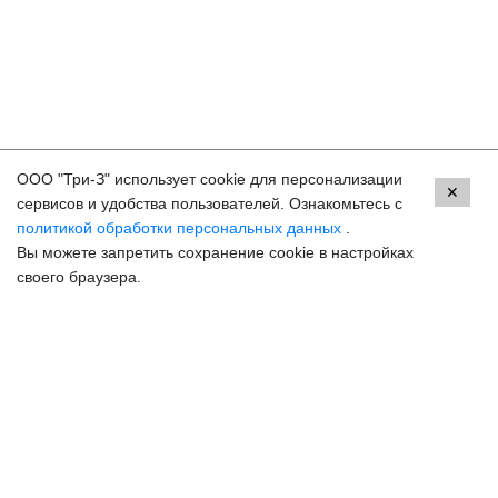
ООО "Три-З" использует cookie для персонализации
Контакты
✕
сервисов и удобства пользователей. Ознакомьтесь с
политикой обработки персональных данных
.
Краснодар, ул. Красных Партизан, 18
Вы можете запретить сохранение cookie в настройках
8 (800) 250-33-30
своего браузера.
Задать вопрос
Онлайн запись
hello@3z.ru
Контакты для СМИ
© 2003-2026 3Z Прогрессивная офтальмология
Разработка сайта —
Сибирикс