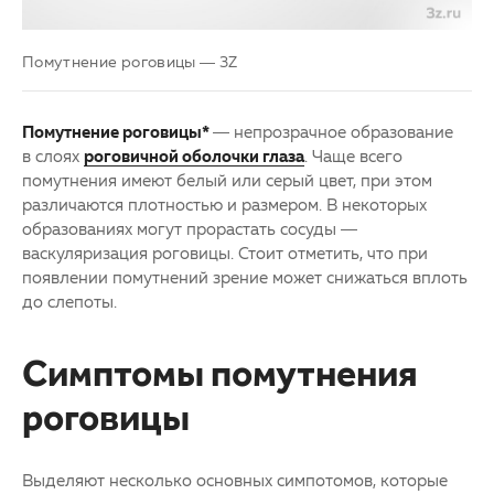
Партнерам
Другие заболевания глаз
Помутнение роговицы — 3Z
Закупки
Детская офтальмология
Помутнение роговицы*
— непрозрачное образование
Клуб офтальмологов
Оптика
в слоях
роговичной оболочки глаза
. Чаще всего
помутнения имеют белый или серый цвет, при этом
различаются плотностью и размером. В некоторых
образованиях могут прорастать сосуды —
васкуляризация роговицы. Стоит отметить, что при
появлении помутнений зрение может снижаться вплоть
до слепоты.
Cимптомы помутнения
роговицы
Выделяют несколько основных симпотомов, которые