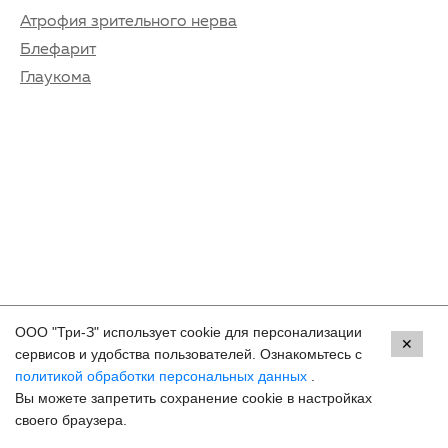
Атрофия зрительного нерва
Блефарит
Глаукома
ООО "Три-З" использует cookie для персонализации
Контакты
✕
сервисов и удобства пользователей. Ознакомьтесь с
политикой обработки персональных данных
.
Краснодар, ул. Красных Партизан, 18
Вы можете запретить сохранение cookie в настройках
8 (800) 250-33-30
своего браузера.
Задать вопрос
Онлайн запись
hello@3z.ru