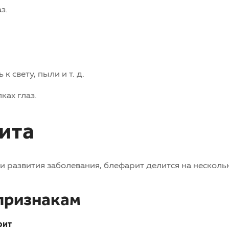
з.
 свету, пыли и т. д.
ках глаз.
ита
и развития заболевания, блефарит делится на несколь
признакам
рит