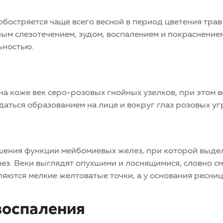
обостряется чаще всего весной в период цветения трав
ым слезотечением, зудом, воспалением и покраснением
ьностью.
а коже век серо-розовых гнойных узелков, при этом ве
аться образованием на лице и вокруг глаз розовых уг
шения функции мейбомиевых желез, при которой выде
лез. Веки выглядят опухшими и лоснящимися, словно с
ляются мелкие желтоватые точки, а у основания ресни
воспаления