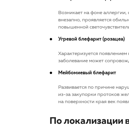
Возникает на фоне аллергии, 
внезапно, проявляется обильн
повышенной светочувствител
Угревой блефарит (розацеа)
Характеризуется появлением н
заболевание может сопровожд
Мейбомиевый блефарит
Развивается по причине нару
из-за закупорки протоков же
на поверхности края век появ
По локализации 