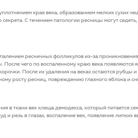
уплотнением края века, образованием мелких сухих че
секрета. С течением патологии ресницы могут седеть,
палением ресничных фолликулов из-за проникновения
. После чего по воспаленному краю века появляются я
корочки. После их удаления на веках остаются рубцы 
ному росту ресниц, повреждению глазного яблока и с
ия в ткани век клеща демодекса, который питается се
уд и резь в глазах, воспаление век, появление липких 