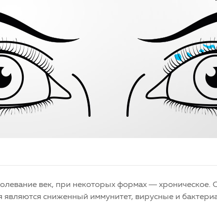
болевание век, при некоторых формах — хроническое.
я являются сниженный иммунитет, вирусные и бактери