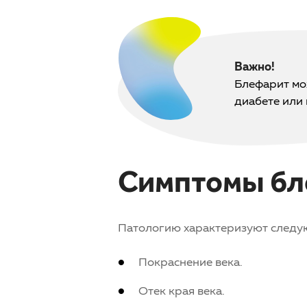
Важно!
Блефарит мо
диабете или 
Симптомы бл
Патологию характеризуют след
Покраснение века.
Отек края века.