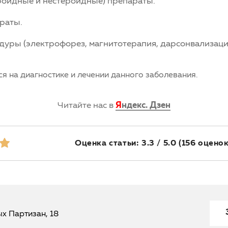
роидные и нестероидные) препараты.
раты.
ры (электрофорез, магнитотерапия, дарсонвализация и
ся на диагностике и лечении данного заболевания.
Читайте нас в
Я
ндекс. Дзен
Оценка статьи: 3.3 / 5.0
(156 оценок
ых Партизан, 18