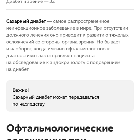
Диабет и зрение — 3Z
Партнерам
Другие заболевания глаз
Сахарный диабет
— самое распространенное
Закупки
Детская офтальмология
неинфекционное заболевание в мире. При отсутствии
должного лечения оно приводит к развитию тяжелых
Клуб офтальмологов
Оптика
осложнений со стороны органа зрения. Но бывает
и наоборот, когда именно офтальмолог после
диагностики глаз отправляет пациента
на обследование к эндокринологу с подозрением
на диабет.
Важно!
Сахарный диабет может передаваться
по наследству.
Офтальмологические