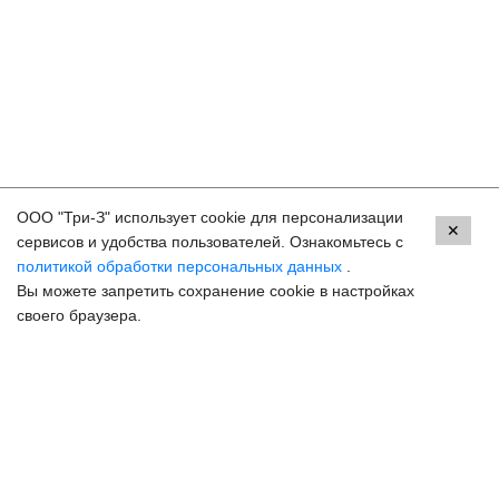
ООО "Три-З" использует cookie для персонализации
Контакты
✕
сервисов и удобства пользователей. Ознакомьтесь с
политикой обработки персональных данных
.
Краснодар, ул. Красных Партизан, 18
Вы можете запретить сохранение cookie в настройках
8 (800) 250-33-30
своего браузера.
Задать вопрос
Онлайн запись
hello@3z.ru
Контакты для СМИ
© 2003-2026 3Z Прогрессивная офтальмология