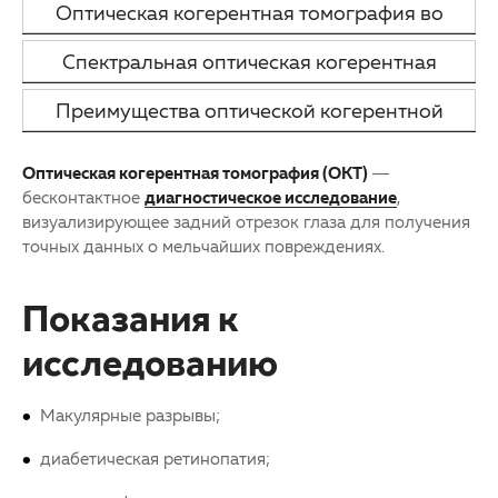
Оптическая когерентная томография во
Партнерам
Другие заболевания глаз
временной области
Спектральная оптическая когерентная
Закупки
Детская офтальмология
томография
Преимущества оптической когерентной
Клуб офтальмологов
Оптика
томографии
Оптическая когерентная томография (ОКТ)
—
бесконтактное
диагностическое исследование
,
визуализирующее задний отрезок глаза для получения
точных данных о мельчайших повреждениях.
Показания к
исследованию
Макулярные разрывы;
диабетическая ретинопатия;