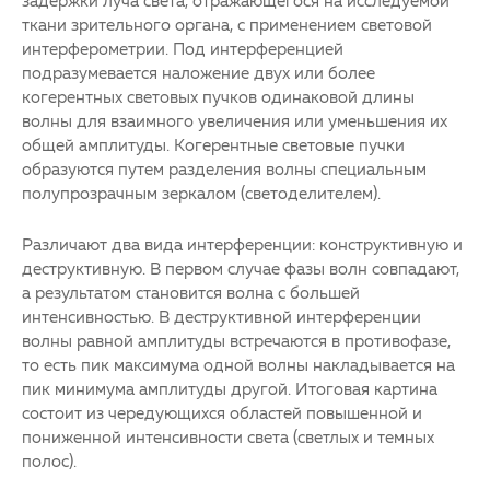
задержки луча света, отражающегося на исследуемой
ткани зрительного органа, с применением световой
интерферометрии. Под интерференцией
подразумевается наложение двух или более
когерентных световых пучков одинаковой длины
волны для взаимного увеличения или уменьшения их
общей амплитуды. Когерентные световые пучки
образуются путем разделения волны специальным
полупрозрачным зеркалом (светоделителем).
Различают два вида интерференции: конструктивную и
деструктивную. В первом случае фазы волн совпадают,
а результатом становится волна с большей
интенсивностью. В деструктивной интерференции
волны равной амплитуды встречаются в противофазе,
то есть пик максимума одной волны накладывается на
пик минимума амплитуды другой. Итоговая картина
состоит из чередующихся областей повышенной и
пониженной интенсивности света (светлых и темных
полос).