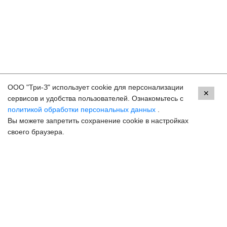
ООО "Три-З" использует cookie для персонализации
Контакты
✕
сервисов и удобства пользователей. Ознакомьтесь с
политикой обработки персональных данных
.
Краснодар, ул. Красных Партизан, 18
Вы можете запретить сохранение cookie в настройках
8 (800) 250-33-30
своего браузера.
Задать вопрос
Онлайн запись
hello@3z.ru
Контакты для СМИ
© 2003-2026 3Z Прогрессивная офтальмология