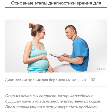
беременности
Основные этапы диагностики зрения для
Партнерам
Другие заболевания глаз
беременных:
Закупки
Детская офтальмология
Клуб офтальмологов
Оптика
Диагностика зрения для беременных женщин — 3Z
Один из основных вопросов, которым озабочена
будущая мама, это возможность естественных родов.
Противопоказанием к этому могут стать проблемы