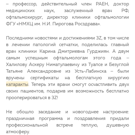
– профессор, действительный член РАЕН, доктор
медицинских наук, заслуженный врач РФ,
офтальмохирург, директор клиники офтальмологии
ФГУ «НМХЦ им. Н.И. Пирогова Росздрава».
Последними новостями и достижениями 3Z, в том числе
в лечении патологий
сетчатки
, поделилась главный
врач клиники Карина Дмитриевна Гурджиян. А двум
самым успешным офтальмологам этого года –
Халилову Аскеру Ниматулаевичу из Туапсе и Безуглой
Татьяне Александровне из Усть-Лабинска – были
вручены сертификаты на бесплатную хирургию
катаракты
. Теперь эти врачи смогут осчастливить двух
своих пациентов, подарив им возможность бесплатно
прооперироваться в 3Z!
Не обошло заседание и новогоднее настроение:
праздничная программа и поздравления придали
профессиональной встрече теплую, душевную
атмосферу.