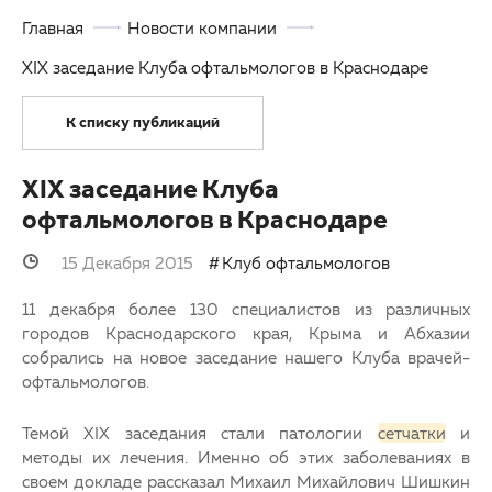
Главная
Новости компании
Партнерам
Другие заболевания глаз
XIX заседание Клуба офтальмологов в Краснодаре
Закупки
Детская офтальмология
К списку публикаций
Клуб офтальмологов
Оптика
XIX заседание Клуба
офтальмологов в Краснодаре
15 Декабря 2015
Клуб офтальмологов
11 декабря более 130 специалистов из различных
городов Краснодарского края, Крыма и Абхазии
собрались на новое заседание нашего Клуба врачей-
офтальмологов.
Темой XIX заседания стали патологии
сетчатки
и
методы их лечения. Именно об этих заболеваниях в
своем докладе рассказал Михаил Михайлович Шишкин