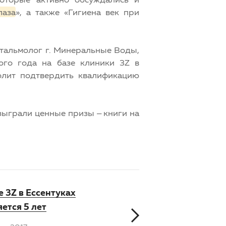
лаза
», а также «Гигиена век при
фтальмолог г. Минеральные Воды,
ого года на базе клиники 3Z в
олит подтвердить квалификацию
зыграли ценные призы – книги на
 3Z в Ессентуках
ется 5 лет