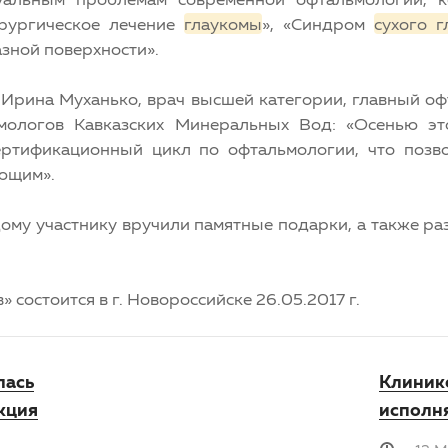
ирургическое лечение
глаукомы
», «Синдром
сухого г
зной поверхности».
Ирина Муханько, врач высшей категории, главный о
мологов Кавказских Минеральных Вод: «Осенью эт
сертификационный цикл по офтальмологии, что позв
ающим».
му участнику вручили памятные подарки, а также ра
состоится в г. Новороссийске 26.05.2017 г.
лась
Клинике
кция
исполня