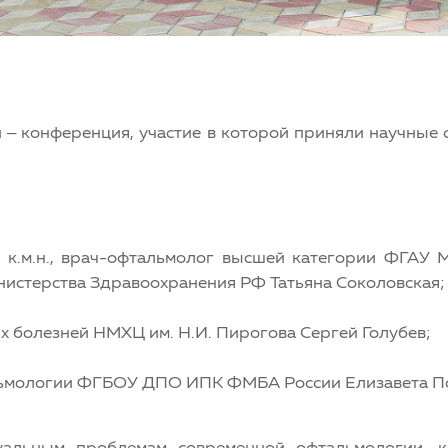
и – конференция, участие в которой приняли научные
 к.м.н., врач-офтальмолог высшей категории ФГАУ 
истерства Здравоохранения РФ Татьяна Соколовская;
ых болезней НМХЦ им. Н.И. Пирогова Сергей Голубев;
альмологии ФГБОУ ДПО ИПК ФМБА России Елизавета П
альным проблемам современной офтальмологии, к