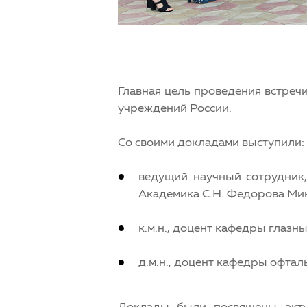
Главная цель проведения встреч
учреждений России.
Со своими докладами выступили:
ведущий научный сотрудник,
Академика С.Н. Федорова Мин
к.м.н., доцент кафедры глазн
д.м.н., доцент кафедры офт
Доклады были посвящены акту