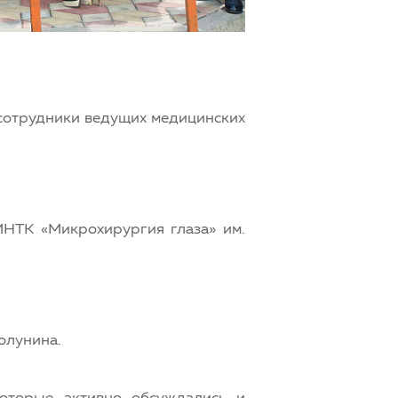
 сотрудники ведущих медицинских
МНТК «Микрохирургия глаза» им.
олунина.
оторые активно обсуждались и