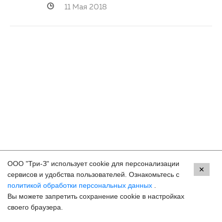
11 Мая 2018
ООО "Три-З" использует cookie для персонализации
Контакты
✕
сервисов и удобства пользователей. Ознакомьтесь с
политикой обработки персональных данных
.
Краснодар, ул. Красных Партизан, 18
Вы можете запретить сохранение cookie в настройках
8 (800) 250-33-30
своего браузера.
Задать вопрос
Онлайн запись
hello@3z.ru