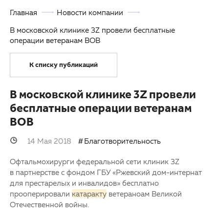
Главная
Новости компании
Партнерам
Другие заболевания глаз
В московской клинике 3Z провели бесплатные
Закупки
Детская офтальмология
операции ветеранам ВОВ
Клуб офтальмологов
Оптика
К списку публикаций
В московской клинике 3Z провели
бесплатные операции ветеранам
ВОВ
14 Мая 2018
Благотворительность
Офтальмохирурги федеральной сети клиник 3Z
в партнерстве с фондом ГБУ «Ржевский дом-интернат
для престарелых и инвалидов» бесплатно
прооперировали
катаракту
ветераноам Великой
Отечественной войны.