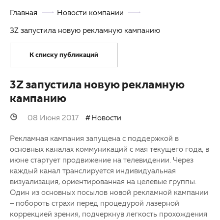
Главная
Новости компании
Партнерам
Другие заболевания глаз
3Z запустила новую рекламную кампанию
Закупки
Детская офтальмология
К списку публикаций
Клуб офтальмологов
Оптика
3Z запустила новую рекламную
кампанию
08 Июня 2017
Новости
Рекламная кампания запущена с поддержкой в
основных каналах коммуникаций с мая текущего года, в
июне стартует продвижение на телевидении. Через
каждый канал транслируется индивидуальная
визуализация, ориентированная на целевые группы.
Один из основных посылов новой рекламной кампании
– побороть страхи перед процедурой лазерной
коррекцией зрения, подчеркнув легкость прохождения