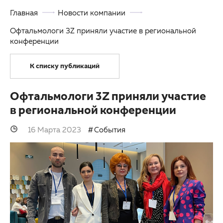
Главная
Новости компании
Партнерам
Другие заболевания глаз
Офтальмологи 3Z приняли участие в региональной
Закупки
Детская офтальмология
конференции
Клуб офтальмологов
Оптика
К списку публикаций
Офтальмологи 3Z приняли участие
в региональной конференции
16 Марта 2023
События