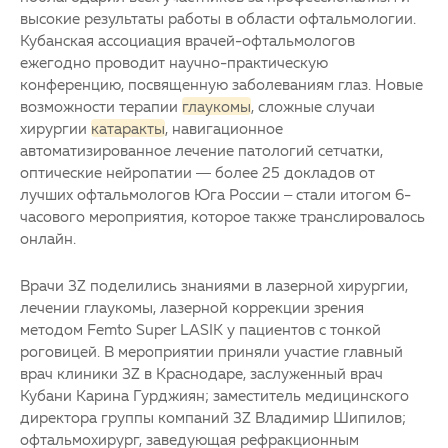
высокие результаты работы в области офтальмологии.
Кубанская ассоциация врачей-офтальмологов
ежегодно проводит научно-практическую
конференцию, посвященную заболеваниям глаз. Новые
возможности терапии
глаукомы
, сложные случаи
хирургии
катаракты
, навигационное
автоматизированное лечение патологий
сетчатки
,
оптические нейропатии — более 25 докладов от
лучших офтальмологов Юга России – стали итогом 6-
часового мероприятия, которое также транслировалось
онлайн.
Врачи 3Z поделились знаниями в лазерной хирургии,
лечении
глаукомы
, лазерной коррекции зрения
методом Femto Super LASIK у пациентов с тонкой
роговицей. В мероприятии приняли участие главный
врач клиники 3Z в Краснодаре, заслуженный врач
Кубани Карина Гурджиян; заместитель медицинского
директора группы компаний 3Z Владимир Шипилов;
офтальмохирург, заведующая рефракционным