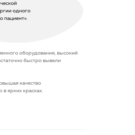
ической
ургии одного
о пациент».
менного оборудования, высокий
остаточно быстро вывели
повышая качество
 в ярких красках.