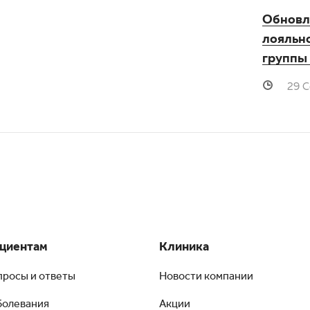
Обновл
лояльн
группы
29 С
циентам
Клиника
просы и ответы
Новости компании
болевания
Акции