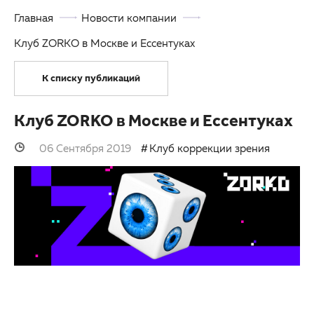
Главная
Новости компании
Партнерам
Другие заболевания глаз
Клуб ZORKO в Москве и Ессентуках
Закупки
Детская офтальмология
К списку публикаций
Клуб офтальмологов
Оптика
Клуб ZORKO в Москве и Ессентуках
06 Сентября 2019
Клуб коррекции зрения