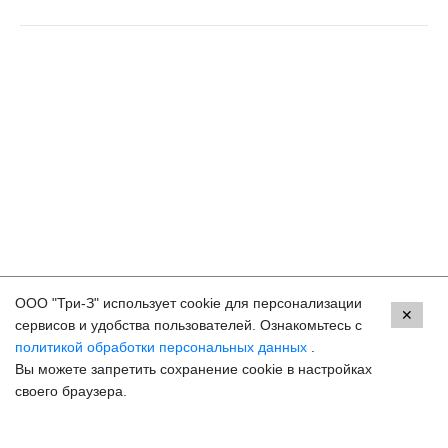
ООО "Три-З" использует cookie для персонализации
Контакты
✕
сервисов и удобства пользователей. Ознакомьтесь с
политикой обработки персональных данных
.
Краснодар, ул. Красных Партизан, 18
Вы можете запретить сохранение cookie в настройках
8 (800) 250-33-30
своего браузера.
Задать вопрос
Онлайн запись
hello@3z.ru
Контакты для СМИ