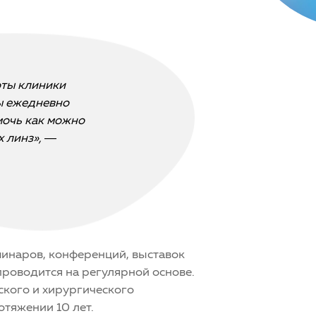
оты клиники
ы ежедневно
мочь как можно
х линз»,
—
минаров, конференций, выставок
роводится на регулярной основе.
ского и хирургического
тяжении 10 лет.