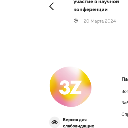
участие в научной
конференции
20 Марта 2024
Па
Во
За
Сп
Версия для
слабовидящих