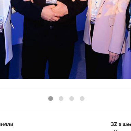
иняли
3Z в ше