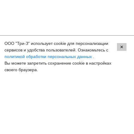
ООО "Три-З" использует cookie для персонализации
Контакты
✕
сервисов и удобства пользователей. Ознакомьтесь с
политикой обработки персональных данных
.
Краснодар, ул. Красных Партизан, 18
Вы можете запретить сохранение cookie в настройках
8 (800) 250-33-30
своего браузера.
Задать вопрос
Онлайн запись
hello@3z.ru
Контакты для СМИ
© 2003-2026 3Z Прогрессивная офтальмология
Разработка сайта —
Сибирикс