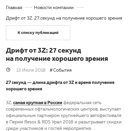
Главная
Новости компании
Партнерам
Другие заболевания глаз
Дрифт от 3Z: 27 секунд на получение хорошего зрения
Закупки
Детская офтальмология
К списку публикаций
Клуб офтальмологов
Оптика
Дрифт от 3Z: 27 секунд
на получение хорошего зрения
13 Июля 2018
События
27 секунд — длина дрифта от 3Z и время получения
хорошего зрения
3Z,
самая крупная в России
федеральная сеть
современных офтальмологических центров, выступает
официальным партнером крупнейшего автофестиваля
в Перми Resox & RDS Урал 2018 и разыгрывает скидки
среди участников и гостей мероприятия.