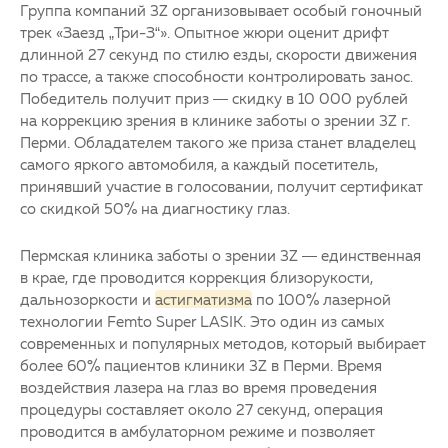
Группа компаний 3Z организовывает особый гоночный
трек «Заезд „Три-З“». Опытное жюри оценит дрифт
длинной 27 секунд по стилю езды, скорости движения
по трассе, а также способности контролировать занос.
Победитель получит приз — скидку в 10 000 рублей
на коррекцию зрения в клинике заботы о зрении 3Z г.
Перми. Обладателем такого же приза станет владелец
самого яркого автомобиля, а каждый посетитель,
принявший участие в голосовании, получит сертификат
со скидкой 50% на диагностику глаз.
Пермская клиника заботы о зрении 3Z — единственная
в крае, где проводится коррекция близорукости,
дальнозоркости и
астигматизма
по 100% лазерной
технологии Femto Super LASIK. Это один из самых
современных и популярных методов, который выбирает
более 60% пациентов клиники 3Z в Перми. Время
воздействия лазера на глаз во время проведения
процедуры составляет около 27 секунд, операция
проводится в амбулаторном режиме и позволяет