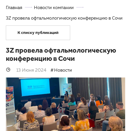
Главная
Новости компании
Партнерам
Другие заболевания глаз
3Z провела офтальмологическую конференцию в Сочи
Закупки
Детская офтальмология
К списку публикаций
Клуб офтальмологов
Оптика
3Z провела офтальмологическую
конференцию в Сочи
13 Июня 2024
Новости