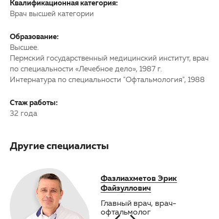
Квалификационная категория:
Врач высшей категории
Образование:
Высшее.
Пермский государственный медицинский институт, врач
по специальности «Лечебное дело», 1987 г.
Интернатура по специальности "Офтальмология", 1988
Стаж работы:
32 года
Другие специалисты
Кардакова Ольга
Фазлиахметов Эрик
Шунк
Александровна
Файзуллович
Нико
Врач-офтальмолог
Главный врач, врач-
Зав
офтальмолог
диаг