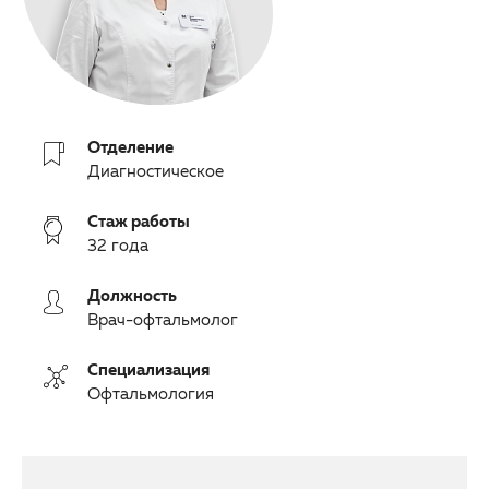
Партнерам
Другие заболевания глаз
Закупки
Детская офтальмология
Клуб офтальмологов
Оптика
Отделение
Диагностическое
Стаж работы
32 года
Должность
Врач-офтальмолог
Специализация
Офтальмология