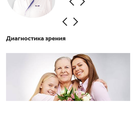
лазе
врач
Диагностика зрения