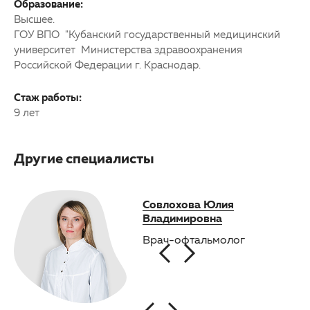
Образование:
Высшее.
ГОУ ВПО "Кубанский государственный медицинский
университет Министерства здравоохранения
Российской Федерации г. Краснодар.
Стаж работы:
9 лет
Другие специалисты
Янин Андрей Георгиевич
Совлохова Юлия
Якуб
Владимировна
Султ
Заведующий отделением
анестезиологии,
Врач-офтальмолог
Опто
анестезиолог-
реаниматолог