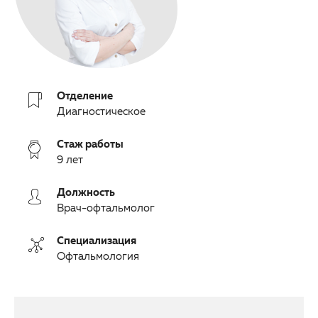
Партнерам
Другие заболевания глаз
Закупки
Детская офтальмология
Клуб офтальмологов
Оптика
Отделение
Диагностическое
Стаж работы
9 лет
Должность
Врач-офтальмолог
Специализация
Офтальмология