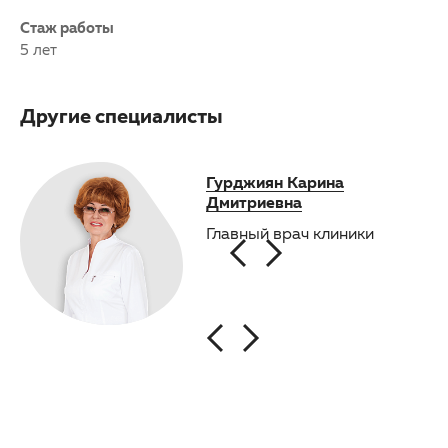
Стаж работы
5 лет
Другие специалисты
Малтусов Вадим
Гурджиян Карина
Янин
Леонидович
Дмитриевна
Заве
анес
Врач-анестезиолог-
Главный врач клиники
анес
реаниматолог
реан