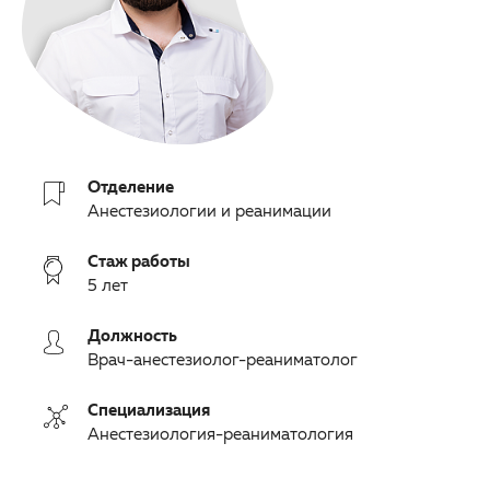
Партнерам
Другие заболевания глаз
Закупки
Детская офтальмология
Клуб офтальмологов
Оптика
Отделение
Анестезиологии и реанимации
Стаж работы
5 лет
Должность
Врач-анестезиолог-реаниматолог
Специализация
Анестезиология-реаниматология