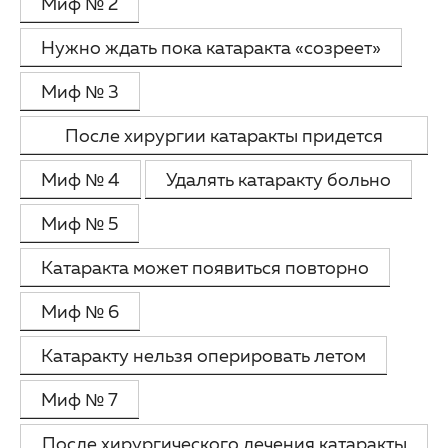
Миф № 2
Партнерам
Другие заболевания глаз
Нужно ждать пока катаракта «созреет»
Закупки
Детская офтальмология
Миф № 3
Клуб офтальмологов
Оптика
После хирургии катаракты придется
долго восстанавливаться
Миф № 4
Удалять катаракту больно
Миф № 5
Катаракта может появиться повторно
Миф № 6
Катаракту нельзя оперировать летом
Миф № 7
После хирургического лечения катаракты