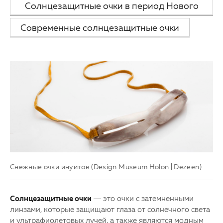
Солнцезащитные очки в период Нового
Партнерам
Другие заболевания глаз
времени
Современные солнцезащитные очки
Закупки
Детская офтальмология
Клуб офтальмологов
Оптика
Снежные очки инуитов (Design Museum Holon | Dezeen)
Солнцезащитные очки
— это очки с затемненными
линзами, которые защищают глаза от солнечного света
и ультрафиолетовых лучей, а также являются модным